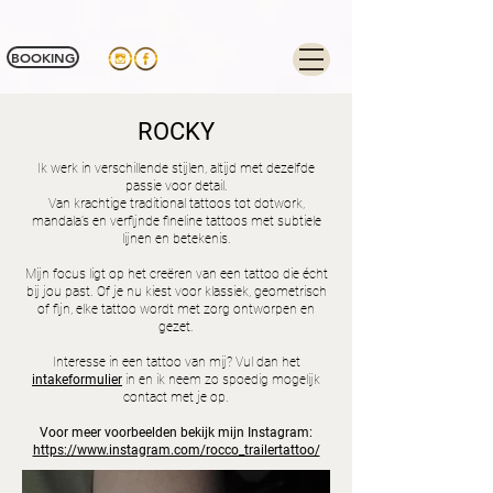
Tag Manager:
BOOKING
ROCKY
Ik werk in verschillende stijlen, altijd met dezelfde
passie voor detail.
Van krachtige traditional tattoos tot dotwork,
mandala’s en verfijnde fineline tattoos met subtiele
lijnen en betekenis.
Mijn focus ligt op het creëren van een tattoo die écht
bij jou past. Of je nu kiest voor klassiek, geometrisch
of fijn, elke tattoo wordt met zorg ontworpen en
gezet.
Interesse in een tattoo van mij? Vul dan het
intakeformulier
in en ik neem zo spoedig mogelijk
contact met je op.
Voor meer voorbeelden bekijk mijn Instagram:
https://www.instagram.com/rocco_trailertattoo/