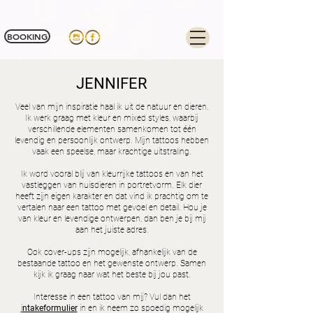
Tag Manager:
BOOKING
JENNIFER
Veel van mijn inspiratie haal ik uit de natuur en dieren.
Ik werk graag met kleur en mixed styles, waarbij
verschillende elementen samenkomen tot één
levendig en persoonlijk ontwerp. Mijn tattoos hebben
vaak een speelse, maar krachtige uitstraling.
Ik word vooral blij van kleurrijke tattoos en van het
vastleggen van huisdieren in portretvorm. Elk dier
heeft zijn eigen karakter en dat vind ik prachtig om te
vertalen naar een tattoo met gevoel en detail. Hou je
van kleur en levendige ontwerpen, dan ben je bij mij
aan het juiste adres.
Ook cover-ups zijn mogelijk, afhankelijk van de
bestaande tattoo en het gewenste ontwerp. Samen
kijk ik graag naar wat het beste bij jou past.
Interesse in een tattoo van mij? Vul dan het
i
ntakeformulier
in en ik neem zo spoedig mogelijk